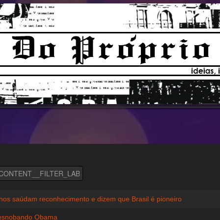
inos saúdam reconhecimento e dizem que Brasil é pioneiro
 esnobando Obama