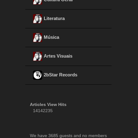
Literatura
Música
Artes Visuais
2bStar Records
Articles View Hits
14142235
We have 3685 guests and no members