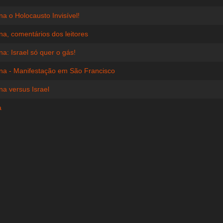
na o Holocausto Invisível!
ina, comentários dos leitores
na: Israel só quer o gás!
ina - Manifestação em São Francisco
na versus Israel
a