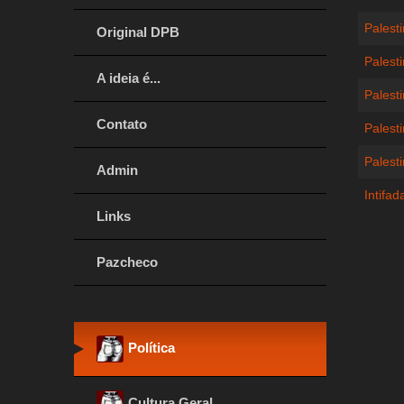
Palesti
Original DPB
Palest
A ideia é...
Palesti
Contato
Palest
Palesti
Admin
Intifad
Links
Pazcheco
Política
Cultura Geral