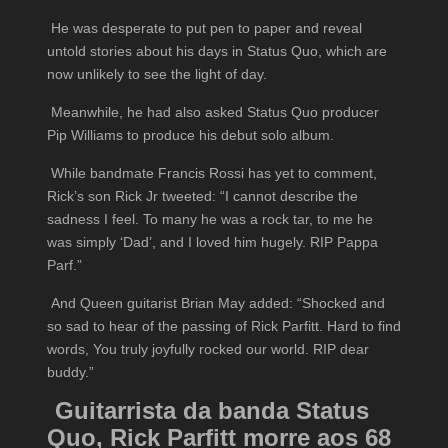
He was desperate to put pen to paper and reveal
untold stories about his days in Status Quo, which are
now unlikely to see the light of day.
Meanwhile, he had also asked Status Quo ­producer
Pip Williams to produce his debut solo album.
While bandmate Francis Rossi has yet to comment,
Rick’s son Rick Jr tweeted: “I cannot describe the
sadness I feel. To many he was a rock tar, to me he
was simply ‘Dad’, and I loved him hugely. RIP Pappa
Parf.”
And Queen guitarist Brian May added: “Shocked and
so sad to hear of the passing of Rick Parfitt. Hard to find
words, You truly joyfully rocked our world. RIP dear
buddy.”
Guitarrista da banda Status
Quo, Rick Parfitt morre aos 68