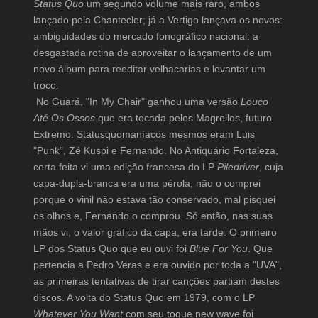
Status Quo
um segundo volume mais raro, ambos
lançado pela Chantecler; já a Vertigo lançava os novos:
ambiguidades do mercado fonográfico nacional: a
desgastada rotina de aproveitar o lançamento de um
novo álbum para reeditar velhacarias e levantar um
troco.
No Guará, "In My Chair" ganhou uma versão
Louco
Até Os Ossos
que era tocada pelos Magrellos, futuro
Extremo. Statusquomaníacos mesmos eram Luis
"Punk", Zé Kuspi e Fernando. No Antiquário Fortaleza,
certa feita vi uma edição francesa do LP
Piledriver
, cuja
capa-dupla-branca era uma pérola, não o comprei
porque o vinil não estava tão conservado, mal pisquei
os olhos e, Fernando o comprou. Só então, nas suas
mãos vi, o valor gráfico da capa, era tarde. O primeiro
LP dos Status Quo que eu ouvi foi
Blue For You
. Que
pertencia a Pedro Veras e era ouvido por toda a "UVA",
as primeiras tentativas de tirar canções partiam destes
discos. A volta do Status Quo em 1979, com o LP
Whatever You Want
com seu toque new wave foi