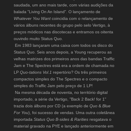
saudada, um ano mais tarde, com várias audições da
balada "Living On An Island". O lançamento de
Whatever You Want
coincidia com o relançamento de
vários álbuns recentes do grupo pelo selo Vertigo, à
preços módicos nas discotecas e entramos os oitenta
ouvindo muito Status Quo.
Em 1983 lançaram uma caixa com todos os disco do
Status Quo. Seis anos depois, a Young recuperou as
velhas matrizes dos primeiros anos das bandas Traffic
Jam e The Spectres está era a ordem de chamada no
LP
Quo-tations Vol.1
repertório? Os três primeiros
compactos simples do The Spectres e o compacto
simples do Traffic Jam pelo preço de 1 LP!
Na mesma década de noventa, no território digital
importado, a série da Vertigo, "Back 2 Back! for 1"
trazia dois álbuns por CD (a exemplo de
Quo
&
Blue
For You
), foi sucesso de vendas. Uma outra coletânea
importada
Status Quo B-sides & Rarities
resgatava o
material gravado na PYE e lançado anteriormente em