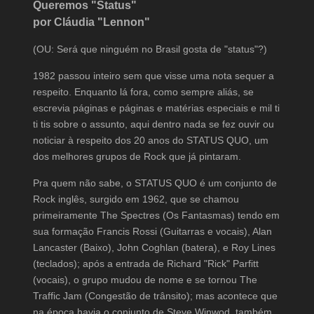
Queremos "Status"
por Cláudia "Lennon"
(OU: Será que ninguém no Brasil gosta de "status"?)
1982 passou inteiro sem que visse uma nota sequer a
respeito. Enquanto lá fora, como sempre aliás, se
escrevia páginas e páginas e matérias especiais e mil ti
ti tis sobre o assunto, aqui dentro nada se fez ouvir ou
noticiar à respeito dos 20 anos do STATUS QUO, um
dos melhores grupos de Rock que já pintaram.
Pra quem não sabe, o STATUS QUO é um conjunto de
Rock inglês, surgido em 1962, que se chamou
primeiramente The Spectres (Os Fantasmas) tendo em
sua formação Francis Rossi (Guitarras e vocais), Alan
Lancaster (Baixo), John Coghlan (batera), e Roy Lines
(teclados); após a entrada de Richard "Rick" Parfitt
(vocais), o grupo mudou de nome e se tornou The
Traffic Jam (Congestão de trânsito); mas acontece que
na época havia o conjunto de Steve Winwod, também