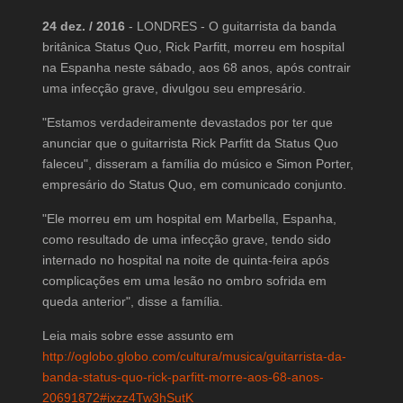
24 dez. / 2016
- LONDRES - O guitarrista da banda
britânica Status Quo, Rick Parfitt, morreu em hospital
na Espanha neste sábado, aos 68 anos, após contrair
uma infecção grave, divulgou seu empresário.
"Estamos verdadeiramente devastados por ter que
anunciar que o guitarrista Rick Parfitt da Status Quo
faleceu", disseram a família do músico e Simon Porter,
empresário do Status Quo, em comunicado conjunto.
"Ele morreu em um hospital em Marbella, Espanha,
como resultado de uma infecção grave, tendo sido
internado no hospital na noite de quinta-feira após
complicações em uma lesão no ombro sofrida em
queda anterior", disse a família.
Leia mais sobre esse assunto em
http://oglobo.globo.com/cultura/musica/guitarrista-da-
banda-status-quo-rick-parfitt-morre-aos-68-anos-
20691872#ixzz4Tw3hSutK