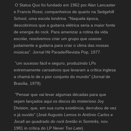
O Status Quo foi fundado em 1962 por Alan Lancaster
e Francis Rossi, companheiros de quarto na Sedgehill
School, uma escola londrina. "Naquela época,
descobrimos que a guitarra elétrica seria a maior fonte
de energia do rock. Para amenizar a rotina da vida
escolar, resolvemos criar um grupo que usasse
justamente a guitarra para criar o clima das nossas
músicas". Jornal Hit Parade/Revista Pop, 1977.
"um sucesso fácil e seguro, produzindo LPs
extremamente cansativos que levaram a crítica inglesa
a chamá-lo de o pior conjunto do mundo" (Jornal de
Brasília, 1979).
"Pensar que vai levar algumas décadas para que
sejam lançados aqui os discos do misterioso Joy
Division, que, em sua curta existência, derrubou de vez
o já ouvido" (José Augusto Lemos in
Antônio Carlos e
Jocafi ao quadrado do rock bretão
in Somtrês, nov.
1981 in crítica do LP
Never Too Late
).