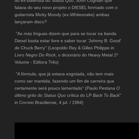
do ex-baterista do Status Quo; John Coghlan que
falava do seu novo projeto o DIESEL formado com o
guitarrista Micky Moody (ex-Whitesnake) ambas
lançaram disco?
"As más línguas dizem que para se tocar na banda
Diesel basta estar livre e saber tocar 'Johnny B. Good'
de Chuck Berry" (Leopoldo Rey & Gilles Philippe in
Livro Negro Do Rock
, o dicionário do Heavy Metal 1º
Volume - Editora Três)
"A fórmula, que já estava esgotada, não tem mais
como ser mantida, fazendo um fim de carreira que
certamente será pouco lamentado" (Paulo Pestana
O
último grito do Status Quo
crítica do LP
Back To Back
"
in Correio Braziliense, 4 jul. / 1984)