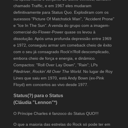
chamado Traffic, e em 1967 eles mudaram
definitivamente para Status Quo. Explodiram com os
sucessos "Picture Of Matchstick Man", "Accident Prone"
e "Ice In The Sun". A venda do grupo com a imagem-
comercial-do-Flower-Power quase os levou à
dissolução. Após uma profunda depressão entre 1969
e 1972, conseguiu armar um comeback cheio de êxito
com o seu já consagrado Rock'n'Roll descomplicado,
embora cheio de força e energia, e dinâmico.
Compactos: "Roll Over Lay Down", "Rain"; LPs
Piledriver
,
Rockin' All Over The World
. No lugar de Roy
Lines que saiu em 1970, está Andy Bown (ex-Pink
Floyd) em concertos ao vivo desde 1977.
Status(?) para o Status
(Cláudia "Lennon"*)
O Príncipe Charles é fanzoco do Status QUO!!!
O que a maioria das estrelas do Rock só pode ter em