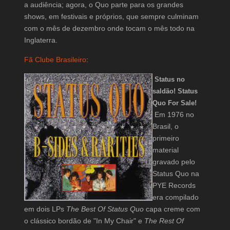
a audiência; agora, o Quo parte para os grandes
shows, em festivais e próprios, que sempre culminam
com o mês de dezembro onde tocam o mês todo na
Inglaterra.
Fã Clube Brasileiro
:
Status no
saldão! Status
Quo For Sale!
Em 1976 no
Brasil, o
primeiro
material
gravado pelo
Status Quo na
PYE Records
era compilado
em dois LPs
The Best Of Status Quo
capa creme com
o clássico bordão de "In My Chair" e
The Rest Of