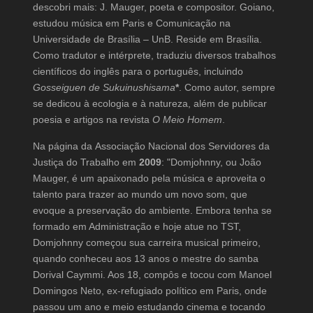
descobri mais: J. Mauger, poeta e compositor. Goiano,
estudou música em Paris e Comunicação na
Universidade de Brasília – UnB. Reside em Brasília.
Como tradutor e intérprete, traduziu diversos trabalhos
científicos do inglês para o português, incluindo
Gosseiguen de Sukuinushisama
*
. Como autor, sempre
se dedicou à ecologia e à natureza, além de publicar
poesia e artigos na revista
O Meio Homem
.
Na página da Associação Nacional dos Servidores da
Justiça do Trabalho em
2009
: "Domjohnny, ou João
Mauger, é um apaixonado pela música e aproveita o
talento para trazer ao mundo um novo som, que
evoque a preservação do ambiente. Embora tenha se
formado em Administração e hoje atue no TST,
Domjohnny começou sua carreira musical primeiro,
quando conheceu aos 13 anos o mestre do samba
Dorival Caymmi. Aos 18, compôs e tocou com Manoel
Domingos Neto, ex-refugiado político em Paris, onde
passou um ano e meio estudando cinema e tocando