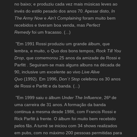
no baixo; e produziu cada vez mais músicas leves ao
invés do estilo pesado dos anos 70. Apesar disto,
In
The Army Now
e
Ain't Complaining
foram muito bem
recebidos e tiveram boa venda, mas
Perfect
Remedy
foi um fracasso. (...)
"Em 1991 Rossi produziu um grande álbum, que
lembra, e muito, o Quo dos bons tempos,
Rock Till You
Drop
, que comemorou 25 anos da amizade de Rossi e
Parfitt . Seguiram-se mais alguns albuns na década de
90, inclusive um excelente ao vivo
Live Alive
Quo
(1992). Em 1996,
Don´t Stop
celebrou os 30 anos
de Rossi e Parfitt e da banda. (...)
"Em 1999 saiu o álbum
Under The Influence
, 26º de
uma carreira de 31 anos. A formação da banda
continua a mesma desde 1986, com Francis Rossi e
Rick Parfitt à frente. O álbum foi muito bem recebido
pelos fãs. A turnê se iniciou com 34 shows realizados
em pubs, com no máximo 200 pessoas permitidas para