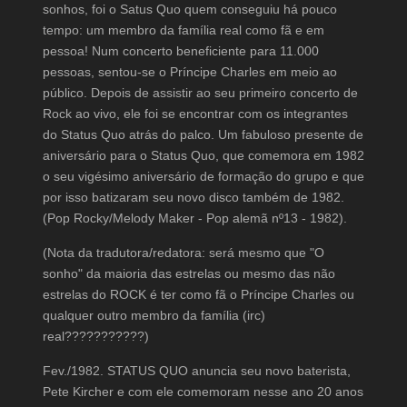
sonhos, foi o Satus Quo quem conseguiu há pouco
tempo: um membro da família real como fã e em
pessoa! Num concerto beneficiente para 11.000
pessoas, sentou-se o Príncipe Charles em meio ao
público. Depois de assistir ao seu primeiro concerto de
Rock ao vivo, ele foi se encontrar com os integrantes
do Status Quo atrás do palco. Um fabuloso presente de
aniversário para o Status Quo, que comemora em 1982
o seu vigésimo aniversário de formação do grupo e que
por isso batizaram seu novo disco também de 1982.
(Pop Rocky/Melody Maker - Pop alemã nº13 - 1982).
(Nota da tradutora/redatora: será mesmo que "O
sonho" da maioria das estrelas ou mesmo das não
estrelas do ROCK é ter como fã o Príncipe Charles ou
qualquer outro membro da família (irc)
real???????????)
Fev./1982. STATUS QUO anuncia seu novo baterista,
Pete Kircher e com ele comemoram nesse ano 20 anos