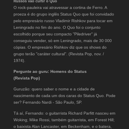
Russos vão curtir o Quo
O rock-pauleira vai atravessar a cortina de Ferro. A
proeza é do grupo inglês Status Quo que foi convidado
pelo empresário russo Vladimir Rishkov para tocar em
Leningrado no fim do ano. O Quo foi o conjunto
escolhido porque seu compacto "Piledriver" já
conseguiu vender, só em Leningrado, mais de 30 000
cópias. O empresário Rishkov diz que os shows do
grupo terão "caráter cultural". (Revista Pop, nov. /
1974).
Pergunte ao guru: Homens do Status
(Revista Pop)
Guruzão: quero saber o nome e a cidade de
nascimento de cada um dos caras do Status Quo. Pode
ser? Fernando Nardi - São Paulo, SP.
Tá aí, Fernando: o guitarrista Richard Parfitt nasceu em
Woking; Mike Rossi, também guitarrista, em Forest Hill;
o baixista Alan Lancaster, em Beckenham, e o batera,