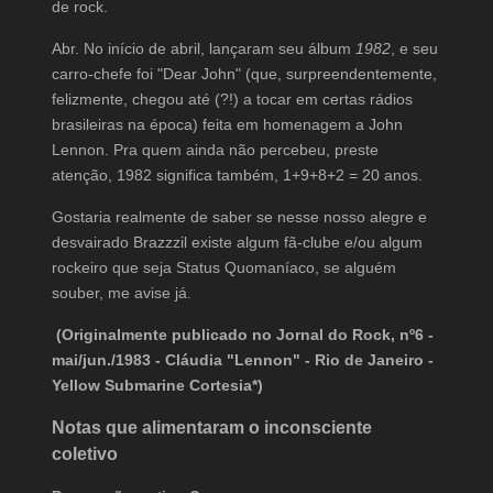
de rock.
Abr. No início de abril, lançaram seu álbum
1982
, e seu
carro-chefe foi "Dear John" (que, surpreendentemente,
felizmente, chegou até (?!) a tocar em certas rádios
brasileiras na época) feita em homenagem a John
Lennon. Pra quem ainda não percebeu, preste
atenção, 1982 significa também, 1+9+8+2 = 20 anos.
Gostaria realmente de saber se nesse nosso alegre e
desvairado Brazzzil existe algum fã-clube e/ou algum
rockeiro que seja Status Quomaníaco, se alguém
souber, me avise já.
(Originalmente publicado no Jornal do Rock, nº6 -
mai/jun./1983 - Cláudia "Lennon" - Rio de Janeiro -
Yellow Submarine Cortesia*)
Notas que alimentaram o inconsciente
coletivo