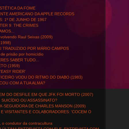
STÉTICA DA FOME
ENTE AMERICANO DA APPLE RECORDS
S: 1º DE JUNHO DE 1967
ER 9: THE CRIMES
AMOS...
nvolvendo Raul Seixas (2009)
1998)
I TRADUZIDO POR MÁRIO CAMPOS
 de prisão por homicídio
RES SABER TUDO...
O (1959)
'EASY RIDER'
ICEIRO VODU DO RITMO DO DIABO (1983)
ICOU COM A TUA ALMA?
M DO DESFILE EM QUE JFK FOI MORTO (2007)
, SUICÍDIO OU ASSASSINATO?
EX-SEGUIDORA DE CHARLES MANSON (2009)
E VISITANTES E COLABORADORES: 'COCEM O
, o condutor da contracultura