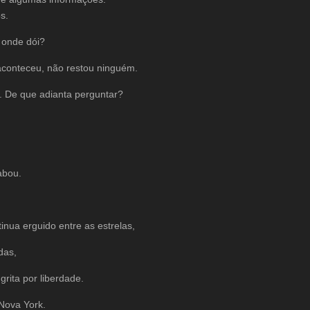
s.
 onde dói?
aconteceu, não restou ninguém.
. De que adianta perguntar?
abou.
.
inua erguido entre as estrelas,
das,
grita por liberdade.
Nova York.