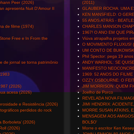
Johann Peer (2026)
(2011)
n apresenta Nuit D'Amour II
GLAUBER ROCHA: UMA E
KEN MANSFIELD: O GER
55 ANOS ATRÁS - BEATLE
na de filme (1974)
CHARLES MANSON CHAPT
1967! O ANO EM QUE PIR
 Stone Free e In From the
Viúva atrapalha projetos e
O MOVIMENTO FLUXUS! (
UM CONTO DE BUKOWSK
Phil Spector: pega 19 anos
 de jornal se torna patrimônio
ANDY WARHOL: SE QUISE
MANIFESTO NEOCONCRET
 1983
1969: 52 ANOS DO FILME 
OZZY OSBOURNE: O FEIT
1987 (2026)
JIM MORRISON: QUEM F
nua acesa (2026)
Joelho de Porco
REVELADA NOVA FILMAGE
rosidade e Resistência (2026)
JIMI HENDRIX: ACIDENTE
tográficos perdidos do rock
MORRE SUSAN ATKINS, 
MENSAGEM AOS AMIGOS 
a Borboleta’ (2026)
BOL$O'
oll (2026)
Morre o escritor Ken Kesey