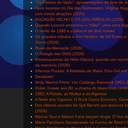
"Os Passos do Vazio": apresentações do livro de 
Após sucesso no Dia dos Namorados, Virginia Hoga
com novas atrações (2026)
MAZAGÃO VELHO E OS QUILOMBOLAS (2026)
Quando Lennon encontrou o “Killer”: uma cena dig
O verão de 1988 e o silêncio de dois ícones
Os grandes tributos a Jimi Hendrix: de Gil Evans a
Storm (2026)
Blues da Alienação (2026)
O Relógio das 5h50 (2026)
Metaesquemas de Hélio Oiticica: quando um recorte
da memória (2026)
Infernos Postais: A Rebeldia de Meire Tchu Girl em
Desabafo!
Andy Warhol Prints: Um Catálogo Raisonné 1962–
Robin Trower aos 80: a chama do blues-rock conti
1982: A Pistola, as Multas e as Algemas
A Noite dos Ciganos: O Rock Como Encontro, Gene
Dos últimos acordes de Syd Barrett aos tesouros fo
(2026)
Márcia Tauil e Nelson Faria lançam single ‘O Voo d
Mário Pazcheco Socializando na Forma de Rock'n'R