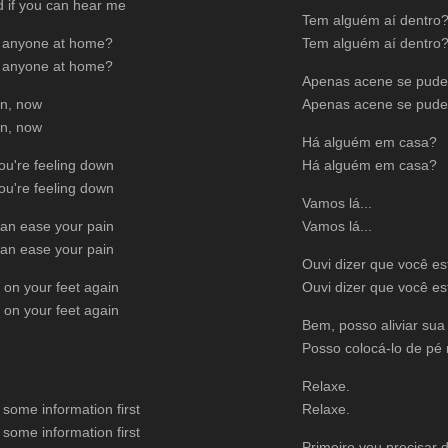
d if you can hear me
Tem alguém aí dentro
e anyone at home?
Tem alguém aí dentro
e anyone at home?
Apenas acene se puder
n, now
Apenas acene se puder
n, now
Há alguém em casa?
you're feeling down
Há alguém em casa?
you're feeling down
Vamos lá...
 can ease your pain
Vamos lá...
 can ease your pain
Ouvi dizer que você es
 on your feet again
Ouvi dizer que você es
 on your feet again
Bem, posso aliviar sua 
Posso colocá-lo de pé
Relaxe.
d some information first
Relaxe.
d some information first
Primeiro vou precisar