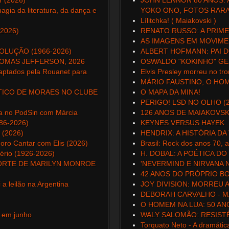
r (2026)
JOHN LENNON 80 ANOS: 
agia da literatura, da dança e
YOKO ONO, FOTOS RARAS
Lílitchka! ( Maiakovski )
(2026)
RENATO RUSSO: A PRIMEI
AS IMAGENS EM MOVIM
OLUÇÃO (1966-2026)
ALBERT HOFMANN: PAI D
HOMAS JEFFERSON, 2026
OSWALDO "KOKINHO" GEN
captados pela Rouanet para
Elvis Presley morreu no tr
MÁRIO FAUSTINO, O HO
 TICO DE MORAES NO CLUBE
O MAPA DA MINA!
PERIGO! LSD NO OLHO (2
a no PodSin com Márcia
126 ANOS DE MAIAKOVSK
986-2026)
KEYNES VERSUS HAYEK
 (2026)
HENDRIX: A HISTÓRIA DA 
ro Cantar com Elis (2026)
Brasil: Rock dos anos 70, a
tério (1926-2026)
H. DOBAL: A POÉTICA 
ORTE DE MARILYN MONROE
'NEVERMIND E NIRVANA 
42 ANOS DO PRÓPRIO BOL
a leilão na Argentina
JOY DIVISION: MORREU 
DEBORAH CARVALHO - MA
O HOMEM NA LUA: 50 ANOS
 em junho
WALY SALOMÃO: RESISTÊ
Torquato Neto - A dramátic