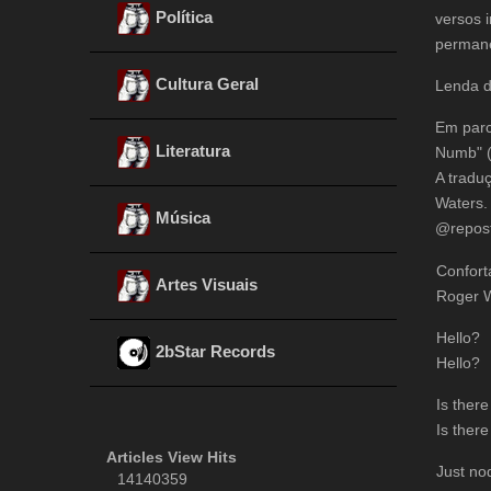
Política
versos 
permane
Cultura Geral
Lenda d
Em parc
Literatura
Numb" (
A tradu
Waters.
Música
@repost
Confort
Artes Visuais
Roger 
Hello?
2bStar Records
Hello?
Is ther
Is ther
Articles View Hits
Just no
14140359