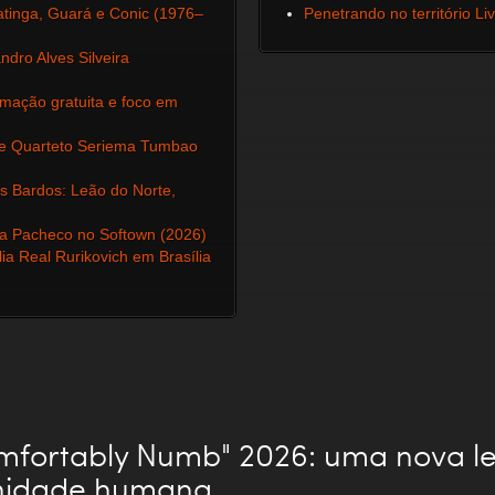
uatinga, Guará e Conic (1976–
Penetrando no território Li
dro Alves Silveira
amação gratuita e foco em
l e Quarteto Seriema Tumbao
s Bardos: Leão do Norte,
ca Pacheco no Softown (2026)
a Real Rurikovich em Brasília
mfortably Numb" 2026: uma nova le
nidade humana