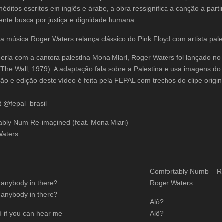
inéditos escritos em inglês e árabe, a obra ressignifica a canção a pa
nte busca por justiça e dignidade humana.
a música Roger Waters relança clássico do Pink Floyd com artista pal
eria com a cantora palestina Mona Miari, Roger Waters foi lançado no 
The Wall, 1979). A adaptação fala sobre a Palestina e usa imagens d
ção e edição deste vídeo é feita pela FEPAL com trechos do clipe origi
 @fepal_brasil
ably Num Re-imagined (feat. Mona Miari)
Waters
Comfortably Numb – R
e anybody in there?
Roger Waters
e anybody in there?
Alô?
d if you can hear me
Alô?