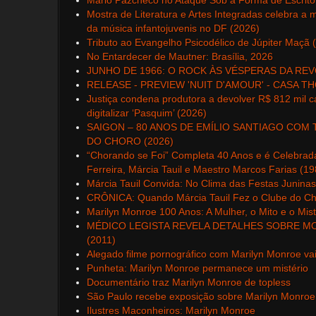
Mário Pazcheco no Ataque Sob a Forma de Escrito
Mostra de Literatura e Artes Integradas celebra a m
da música infantojuvenis no DF (2026)
Tributo ao Evangelho Psicodélico de Júpiter Maçã 
No Entardecer de Mautner: Brasília, 2026
JUNHO DE 1966: O ROCK ÀS VÉSPERAS DA REV
RELEASE - PREVIEW 'NUIT D'AMOUR' - CASA T
Justiça condena produtora a devolver R$ 812 mil 
digitalizar ‘Pasquim’ (2026)
SAIGON – 80 ANOS DE EMÍLIO SANTIAGO COM
DO CHORO (2026)
“Chorando se Foi” Completa 40 Anos e é Celebrad
Ferreira, Márcia Tauil e Maestro Marcos Farias (1
Márcia Tauil Convida: No Clima das Festas Juninas
CRÔNICA: Quando Márcia Tauil Fez o Clube do Cho
Marilyn Monroe 100 Anos: A Mulher, o Mito e o Mis
MÉDICO LEGISTA REVELA DETALHES SOBRE M
(2011)
Alegado filme pornográfico com Marilyn Monroe vai 
Punheta: Marilyn Monroe permanece um mistério
Documentário traz Marilyn Monroe de topless
São Paulo recebe exposição sobre Marilyn Monroe
Ilustres Maconheiros: Marilyn Monroe