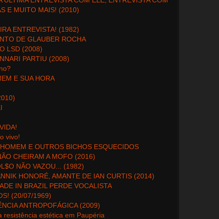
A ÚLTIMA ENTREVISTA COM ELE, ENTREVISTA COM
 E MUITO MAIS! (2010)
RA ENTREVISTA! (1982)
ENTO DE GLAUBER ROCHA
O LSD (2008)
NARI PARTIU (2008)
ono?
MEM E SUA HORA
010)
I
VIDA!
o vivo!
DO HOMEM E OUTROS BICHOS ESQUECIDOS
NÃO CHEIRAM A MOFO (2016)
$O NÃO VAZOU... (1982)
ANNIK HONORÉ, AMANTE DE IAN CURTIS (2014)
DE IN BRAZIL PERDE VOCALISTA
! (20/07/1969)
NCIA ANTROPOFÁGICA (2009)
a resistência estética em Paupéria