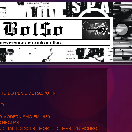
HO DO PÊNIS DE RASPUTIN
MO
I
 O MODERNISMO EM 1930
S NEGRAS
A DETALHES SOBRE MORTE DE MARILYN MONROE