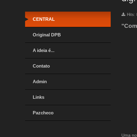
Hits:
CENTRAL
"Comf
Original DPB
A ideia é...
Contato
Admin
Links
Pazcheco
Uma nov