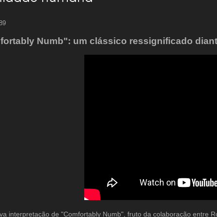
 89
ortably Numb": um clássico ressignificado diant
a interpretação de "Comfortably Numb", fruto da colaboração entre Ro