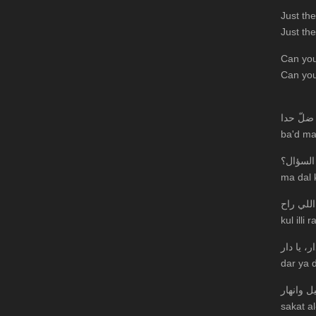
Just the
Just the
Can you
Can you
 ضلّ حدا
ba'd ma
السؤال؟
ma dal 
للي راح
kul illi r
ار، يا دار
dar ya d
 وانهار
sakat al