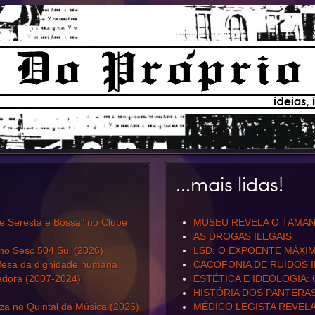
...mais lidas!
de Seresta e Bossa" no Clube
MUSEU REVELA O TAMAN
AS DROGAS ILEGAIS
 no Sesc 504 Sul (2026)
LSD: O EXPOENTE MÁXI
efesa da dignidade humana
CACOFONIA DE RUÍDOS I
radora (2007-2024)
ESTÉTICA E IDEOLOGIA:
HISTÓRIA DOS PANTERA
a no Quintal da Música (2026)
MÉDICO LEGISTA REVEL