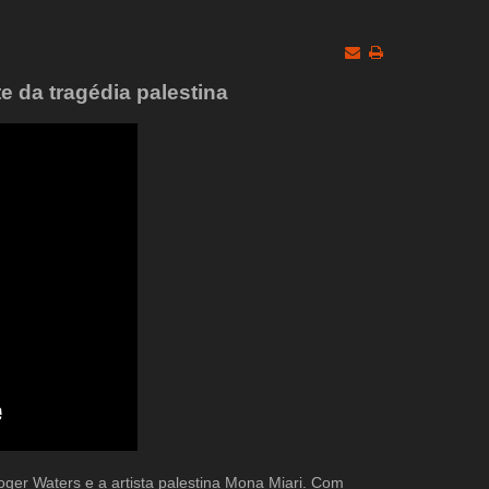
e da tragédia palestina
ger Waters e a artista palestina Mona Miari. Com