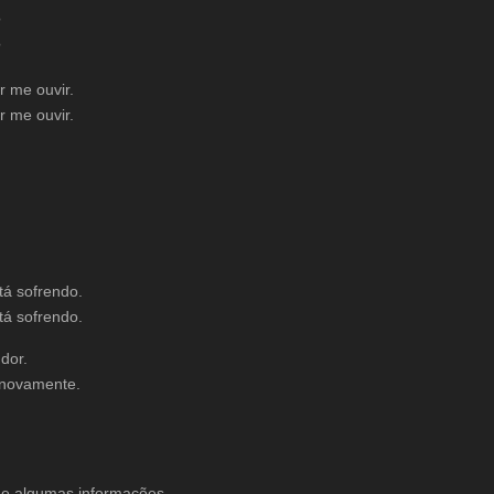
?
?
 me ouvir.
 me ouvir.
tá sofrendo.
tá sofrendo.
dor.
 novamente.
 de algumas informações.