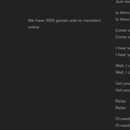
Just no
Is ther
Is ther
We have 3050 guests and no members
online
Come o
Come o
I hear 
I hear 
Well, I
Well, I
Get you
Get you
Relax
Relax
I'll nee
I'll nee