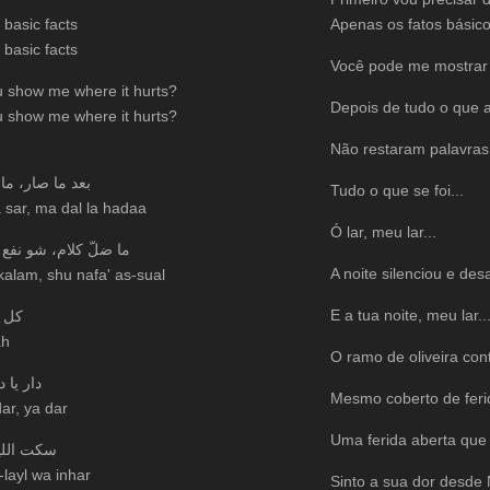
 basic facts
Apenas os fatos básico
 basic facts
Você pode me mostrar
 show me where it hurts?
Depois de tudo o que 
 show me where it hurts?
Não restaram palavras
بعد ما صار، ما
Tudo o que se foi...
 sar, ma dal la hadaa
Ó lar, meu lar...
ما ضلّ كلام، شو نفع 
A noite silenciou e des
kalam, shu nafa' as-sual
E a tua noite, meu lar..
كل ا
ah
O ramo de oliveira cont
دار يا د
Mesmo coberto de feri
ar, ya dar
Uma ferida aberta que 
سكت الليل
-layl wa inhar
Sinto a sua dor desde 