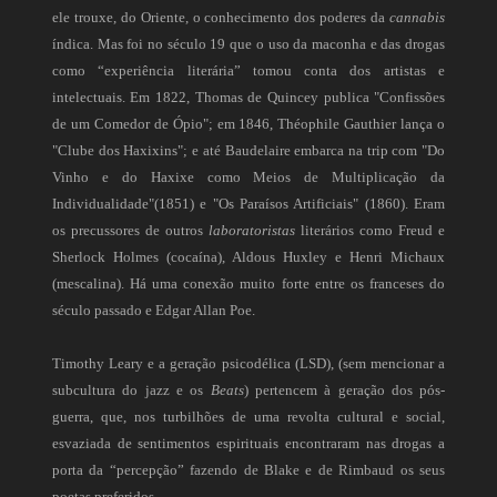
ele trouxe, do Oriente, o conhecimento dos poderes da
cannabis
índica. Mas foi no século 19 que o uso da maconha e das drogas
como “experiência literária” tomou conta dos artistas e
intelectuais. Em 1822, Thomas de Quincey publica "Confissões
de um Comedor de Ópio"; em 1846, Théophile Gauthier lança o
"Clube dos Haxixins"; e até Baudelaire embarca na trip com "Do
Vinho e do Haxixe como Meios de Multiplicação da
Individualidade"(1851) e "Os Paraísos Artificiais" (1860). Eram
os precussores de outros
laboratoristas
literários como Freud e
Sherlock Holmes (cocaína), Aldous Huxley e Henri Michaux
(mescalina). Há uma conexão muito forte entre os franceses do
século passado e Edgar Allan Poe.
Timothy Leary e a geração psicodélica (LSD), (sem mencionar a
subcultura do jazz e os
Beats
) pertencem à geração dos pós-
guerra, que, nos turbilhões de uma revolta cultural e social,
esvaziada de sentimentos espirituais encontraram nas drogas a
porta da “percepção” fazendo de Blake e de Rimbaud os seus
poetas preferidos.