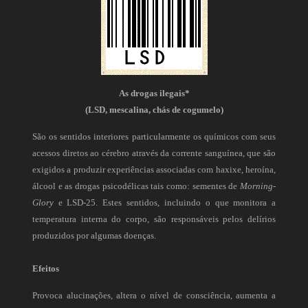
As drogas ilegais*
(LSD, mescalina, chás de cogumelo)
São os sentidos interiores particularmente os químicos com seus
acessos diretos ao cérebro através da corrente sanguínea, que são
exigidos a produzir experiências associadas com haxixe, heroína,
álcool e as drogas psicodélicas tais como: sementes de
Morning-
Glory
e LSD-25. Estes sentidos, incluindo o que monitora a
temperatura interna do corpo, são responsáveis pelos delírios
produzidos por algumas doenças.
Efeitos
Provoca alucinações, altera o nível de consciência, aumenta a