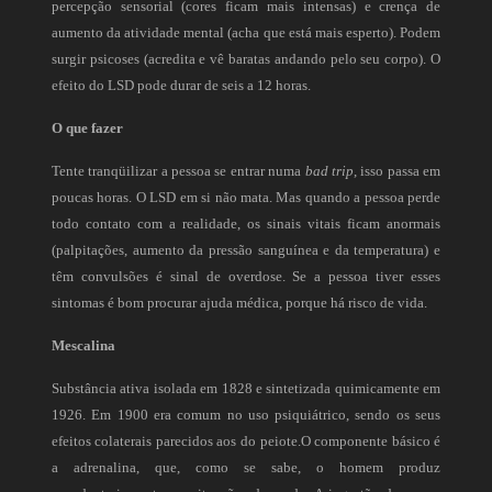
percepção sensorial (cores ficam mais intensas) e crença de
aumento da atividade mental (acha que está mais esperto). Podem
surgir psicoses (acredita e vê baratas andando pelo seu corpo). O
efeito do LSD pode durar de seis a 12 horas.
O que fazer
Tente tranqüilizar a pessoa se entrar numa
bad trip
, isso passa em
poucas horas. O LSD em si não mata. Mas quando a pessoa perde
todo contato com a realidade, os sinais vitais ficam anormais
(palpitações, aumento da pressão sanguínea e da temperatura) e
têm convulsões é sinal de overdose. Se a pessoa tiver esses
sintomas é bom procurar ajuda médica, porque há risco de vida.
Mescalina
Substância ativa isolada em 1828 e sintetizada quimicamente em
1926. Em 1900 era comum no uso psiquiátrico, sendo os seus
efeitos colaterais parecidos aos do peiote.O componente básico é
a adrenalina, que, como se sabe, o homem produz