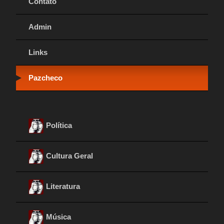
Contato
Admin
Links
Pazcheco
Política
Cultura Geral
Literatura
Música