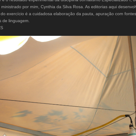
, ministrado por mim, Cynthia da Silva Rosa. As editorias aqui desenvo
o do exercício é a cuidadosa elaboração da pauta, apuração com font
s de linguagem.
ES