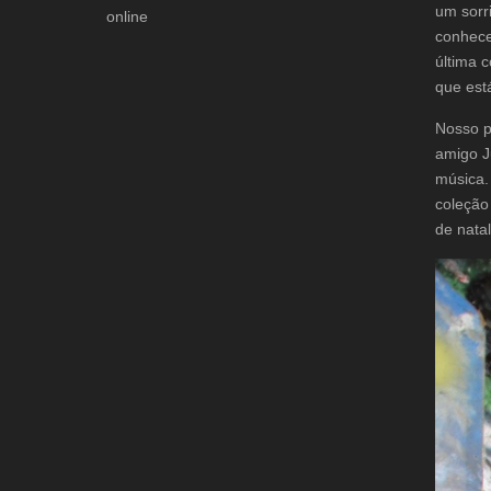
um sorr
online
conhece
última 
que est
Nosso p
amigo J
música.
coleção
de natal