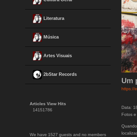
Literatura
Música
Artes Visuais
2bStar Records
Um p
https:/
Articles View Hits
Data: 1
14151786
Fotos e
Quando 
localiz
We have 1527 guests and no members