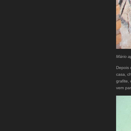
Mário a
Depois 
casa, 
grafite
vem par