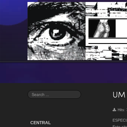
UM 
Search
...
Hits:
ESPECI
CENTRAL
Este sit