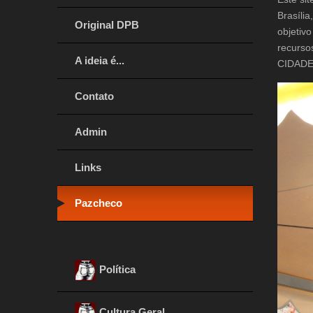
Brasília
Original DPB
objetiv
recurso
A ideia é...
CIDAD
Contato
Admin
Links
Pazcheco
Política
Cultura Geral