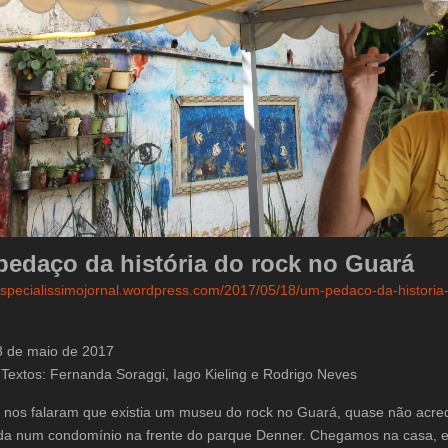
edaço da história do rock no Guará
/especialissimojornal.wordpress.com/2017/05/18/um-pedaco-da-historia
8 de maio de 2017
 Textos: Fernanda Soraggi, Iago Kieling e Rodrigo Neves
nos falaram que existia um museu do rock no Guará, quase não acre
ada num condomínio na frente do parque Denner. Chegamos na casa, e