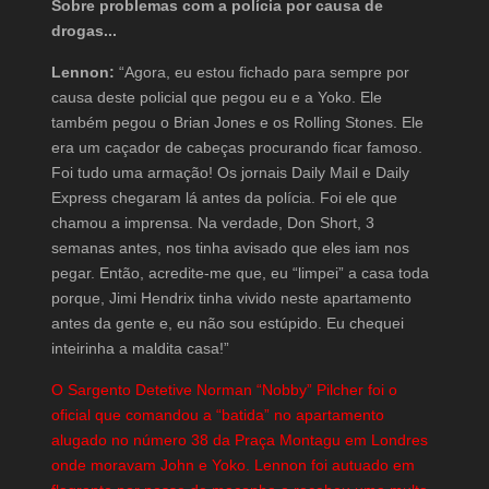
Sobre problemas com a polícia por causa de
drogas...
Lennon:
“Agora, eu estou fichado para sempre por
causa deste policial que pegou eu e a Yoko. Ele
também pegou o Brian Jones e os Rolling Stones. Ele
era um caçador de cabeças procurando ficar famoso.
Foi tudo uma armação! Os jornais Daily Mail e Daily
Express chegaram lá antes da polícia. Foi ele que
chamou a imprensa. Na verdade, Don Short, 3
semanas antes, nos tinha avisado que eles iam nos
pegar. Então, acredite-me que, eu “limpei” a casa toda
porque, Jimi Hendrix tinha vivido neste apartamento
antes da gente e, eu não sou estúpido. Eu chequei
inteirinha a maldita casa!”
O Sargento Detetive Norman “Nobby” Pilcher foi o
oficial que comandou a “batida” no apartamento
alugado no número 38 da Praça Montagu em Londres
onde moravam John e Yoko. Lennon foi autuado em