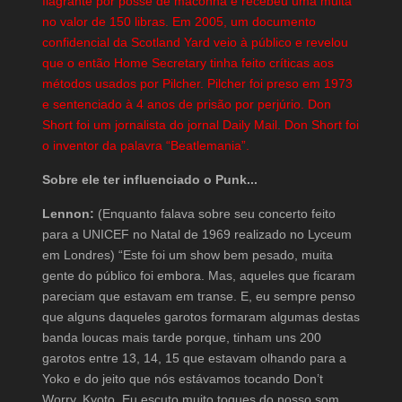
flagrante por posse de maconha e recebeu uma multa
no valor de 150 libras. Em 2005, um documento
confidencial da Scotland Yard veio à público e revelou
que o então Home Secretary tinha feito críticas aos
métodos usados por Pilcher. Pilcher foi preso em 1973
e sentenciado à 4 anos de prisão por perjúrio. Don
Short foi um jornalista do jornal Daily Mail. Don Short foi
o inventor da palavra “Beatlemania”.
Sobre ele ter influenciado o Punk...
Lennon:
(Enquanto falava sobre seu concerto feito
para a UNICEF no Natal de 1969 realizado no Lyceum
em Londres) “Este foi um show bem pesado, muita
gente do público foi embora. Mas, aqueles que ficaram
pareciam que estavam em transe. E, eu sempre penso
que alguns daqueles garotos formaram algumas destas
banda loucas mais tarde porque, tinham uns 200
garotos entre 13, 14, 15 que estavam olhando para a
Yoko e do jeito que nós estávamos tocando Don’t
Worry, Kyoto. Eu escuto muito toques do nosso som