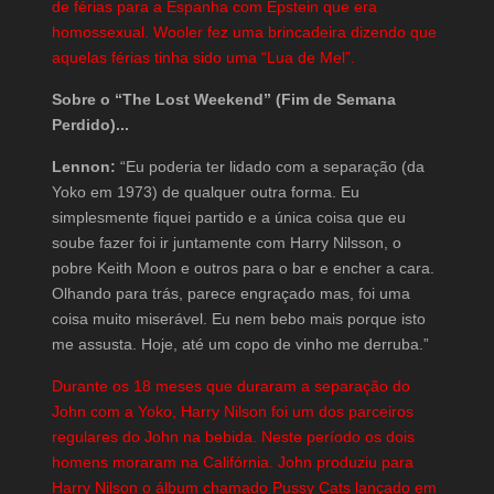
de férias para a Espanha com Epstein que era
homossexual. Wooler fez uma brincadeira dizendo que
aquelas férias tinha sido uma “Lua de Mel”.
Sobre o “The Lost Weekend” (Fim de Semana
Perdido)...
Lennon:
“Eu poderia ter lidado com a separação (da
Yoko em 1973) de qualquer outra forma. Eu
simplesmente fiquei partido e a única coisa que eu
soube fazer foi ir juntamente com Harry Nilsson, o
pobre Keith Moon e outros para o bar e encher a cara.
Olhando para trás, parece engraçado mas, foi uma
coisa muito miserável. Eu nem bebo mais porque isto
me assusta. Hoje, até um copo de vinho me derruba.”
Durante os 18 meses que duraram a separação do
John com a Yoko, Harry Nilson foi um dos parceiros
regulares do John na bebida. Neste período os dois
homens moraram na Califórnia. John produziu para
Harry Nilson o álbum chamado Pussy Cats lançado em