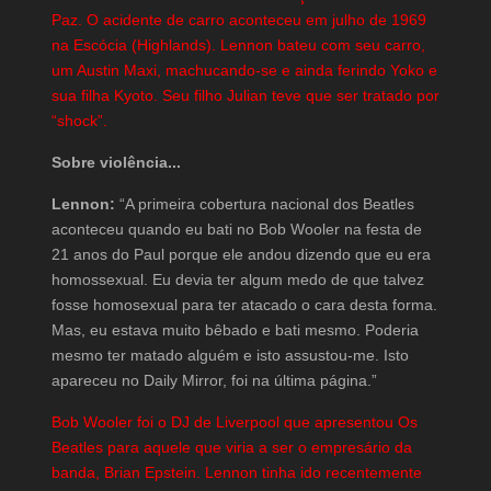
Paz. O acidente de carro aconteceu em julho de 1969
na Escócia (Highlands). Lennon bateu com seu carro,
um Austin Maxi, machucando-se e ainda ferindo Yoko e
sua filha Kyoto. Seu filho Julian teve que ser tratado por
“shock”.
Sobre violência...
Lennon:
“A primeira cobertura nacional dos Beatles
aconteceu quando eu bati no Bob Wooler na festa de
21 anos do Paul porque ele andou dizendo que eu era
homossexual. Eu devia ter algum medo de que talvez
fosse homosexual para ter atacado o cara desta forma.
Mas, eu estava muito bêbado e bati mesmo. Poderia
mesmo ter matado alguém e isto assustou-me. Isto
apareceu no Daily Mirror, foi na última página.”
Bob Wooler foi o DJ de Liverpool que apresentou Os
Beatles para aquele que viria a ser o empresário da
banda, Brian Epstein. Lennon tinha ido recentemente