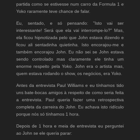
partida como se estivesse num carro da Formula 1 e
Yoko raramente teve chance de falar.
Eu, sentado, e só pensando: "Isto vai ser
interessante! Será que ela vai interrompe-lo?" Mas,
ela ficou hipnotizada pelo que John estava dizendo e
ficou ali sentadinha quietinha. Isto encorajou-me e
também encorajou John. Eu não sei se John estava
sendo controlado mas claramente ele tinha um
enorme respeito pela Yoko. John era o artista mas,
quem estava rodando o show, os negócios, era Yoko.
Antes da entrevista Paul Williams e eu tínhamos tido
uns bate-bocas amigos à respeito de como seria feita
a entrevista. Paul queria fazer uma retrospectiva
completa da carreira do John. Eu achava isto ridículo
porque nós só tínhamos 1 hora.
Depois de 1 hora e meia de entrevista eu perguntei
ao John se ele queria parar: