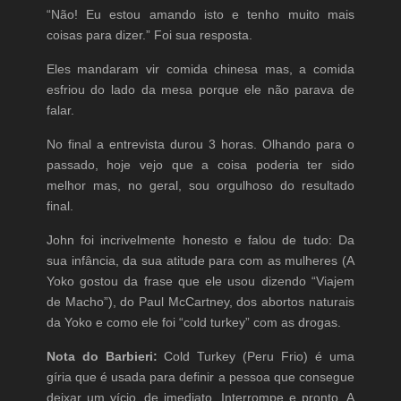
“Não! Eu estou amando isto e tenho muito mais
coisas para dizer.” Foi sua resposta.
Eles mandaram vir comida chinesa mas, a comida
esfriou do lado da mesa porque ele não parava de
falar.
No final a entrevista durou 3 horas. Olhando para o
passado, hoje vejo que a coisa poderia ter sido
melhor mas, no geral, sou orgulhoso do resultado
final.
John foi incrivelmente honesto e falou de tudo: Da
sua infância, da sua atitude para com as mulheres (A
Yoko gostou da frase que ele usou dizendo “Viajem
de Macho”), do Paul McCartney, dos abortos naturais
da Yoko e como ele foi “cold turkey” com as drogas.
Nota do Barbieri:
Cold Turkey (Peru Frio) é uma
gíria que é usada para definir a pessoa que consegue
deixar um vício, de imediato. Interrompe e pronto. A