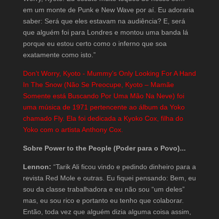
em um monte de Punk e New Wave por aí. Eu adoraria
saber: Será que eles estavam na audiência? E, será
que alguém foi para Londres e montou uma banda lá
porque eu estou certo como o inferno que soa
exatamente como isto.”
Don’t Worry, Kyoto - Mummy’s Only Looking For A Hand
In The Snow (Não Se Preocupe, Kyoto – Mamãe
Somente está Buscando Por Uma Mão Na Neve) foi
uma música de 1971 pertencente ao álbum da Yoko
chamado Fly. Ela foi dedicada a Kyoko Cox, filha do
Yoko com o artista Anthony Cox.
Sobre Power to the People (Poder para o Povo)...
Lennon:
“Tarik Ali ficou vindo e pedindo dinheiro para a
revista Red Mole e outras. Eu fiquei pensando: Bem, eu
sou da classe trabalhadora e eu não sou “um deles”
mas, eu sou rico e portanto eu tenho que colaborar.
Então, toda vez que alguém dizia alguma coisa assim,