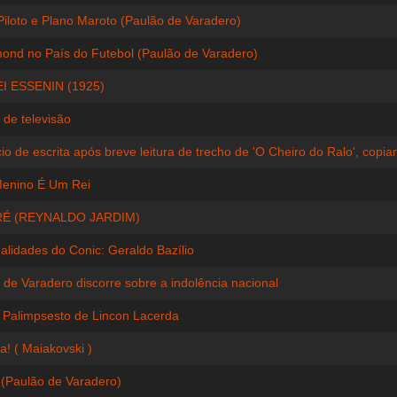
Piloto e Plano Maroto (Paulão de Varadero)
nd no País do Futebol (Paulão de Varadero)
I ESSENIN (1925)
 de televisão
io de escrita após breve leitura de trecho de 'O Cheiro do Ralo', copian
enino É Um Rei
É (REYNALDO JARDIM)
alidades do Conic: Geraldo Bazílio
 de Varadero discorre sobre a indolência nacional
o Palimpsesto de Lincon Lacerda
ka! ( Maiakovski )
 (Paulão de Varadero)