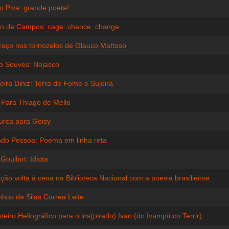
o Piva: grande poeta!
o de Campos: cage: chance: change
aço nos tornozelos de Glauco Mattoso
o Souves: Nojasco
ira Diniz: Terra de Fome e Sujeira
 Para Thiago de Mello
rca para Geisy
do Pessoa: Poema em linha reta
Goullart: Idiota
ão volta à cena na Biblioteca Nacional com a poesia brasiliense
hos de Silas Correa Leite
teiro Heliográfico para o ins(pirado) Ivan (do Ivampírico Terrir)