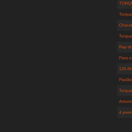
TORQU
Torqua
Chacal
Torqua
Rap do
Para 
126 A
Paulão
Torqua
Antoni
4 poe