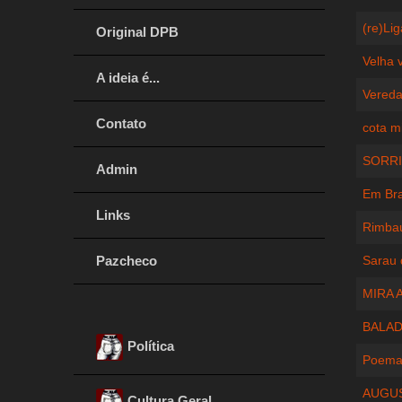
(re)Li
Original DPB
Velha 
A ideia é...
Vereda
Contato
cota mi
SORRI
Admin
Em Bra
Links
Rimbau
Pazcheco
Sarau 
MIRA 
BALAD
Política
Poema 
AUGUS
Cultura Geral