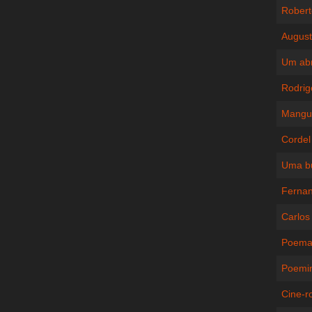
Robert
August
Um abr
Rodrig
Mangue
Cordel
Uma bu
Fernan
Carlos 
Poemaç
Poemin
Cine-ro