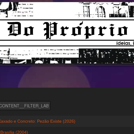
Xaxado e Concreto: Pezão Existe (2026)
Brasília (2004)