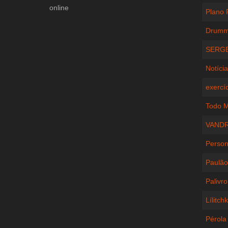
online
Plano 
Drummo
SERGE
Notícia
exercíc
Todo M
VANDR
Person
Paulão
Palivr
Lílitch
Pérola