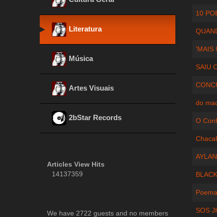
10 PO
Literatura
QUAND
'MAIS
Música
SAIU 
CONCU
Artes Visuais
do mac
2bStar Records
O Conf
Chacal
AYLAN
Articles View Hits
14137359
BLACK
Poema
SOS J
We have 2722 guests and no members