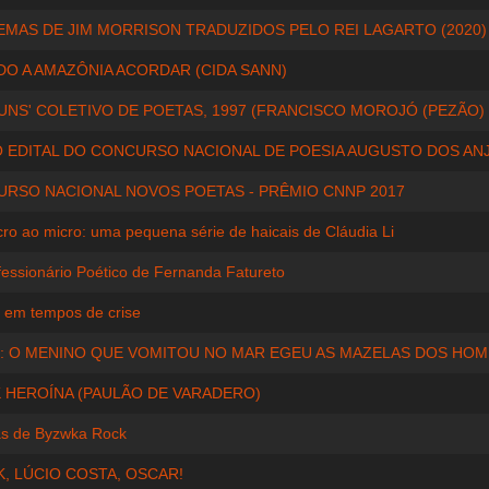
EMAS DE JIM MORRISON TRADUZIDOS PELO REI LAGARTO (2020)
O A AMAZÔNIA ACORDAR (CIDA SANN)
 UNS' COLETIVO DE POETAS, 1997 (FRANCISCO MOROJÓ (PEZÃO)
O EDITAL DO CONCURSO NACIONAL DE POESIA AUGUSTO DOS AN
RSO NACIONAL NOVOS POETAS - PRÊMIO CNNP 2017
ro ao micro: uma pequena série de haicais de Cláudia Li
essionário Poético de Fernanda Fatureto
 em tempos de crise
: O MENINO QUE VOMITOU NO MAR EGEU AS MAZELAS DOS HO
 HEROÍNA (PAULÃO DE VARADERO)
s de Byzwka Rock
K, LÚCIO COSTA, OSCAR!