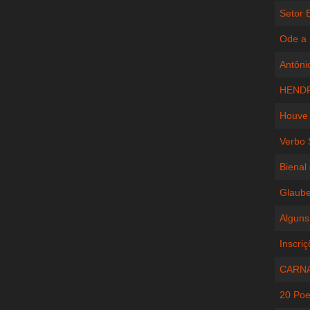
Setor 
Ode a 
Antônio
HENDR
Houve
Verbo 
Bienal
Glaube
Alguns
Inscri
CARNA
20 Poe