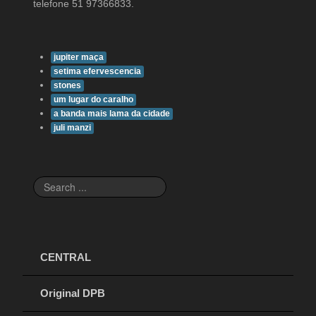
telefone 51 97366833.
jupiter maça
setima efervescencia
stones
um lugar do caralho
a banda mais lama da cidade
juli manzi
Search
...
CENTRAL
Original DPB