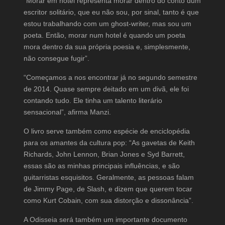
“Morar em hotel representa morar dentro do conto dum
escritor solitário, que eu não sou, por sinal, tanto é que
estou trabalhando com um ghost-writer, mas sou um
poeta. Então, morar num hotel é quando um poeta
mora dentro da sua própria poesia e, simplesmente,
não consegue fugir”.
“Começamos a nos encontrar já no segundo semestre
de 2014. Quase sempre deitado em um divã, ele foi
contando tudo. Ele tinha um talento literário
sensacional”, afirma Manzi.
O livro serve também como espécie de enciclopédia
para os amantes da cultura pop: “As gavetas de Keith
Richards, John Lennon, Brian Jones e Syd Barrett,
essas são as minhas principais influências, e são
guitarristas esquisitos. Geralmente, as pessoas falam
de Jimmy Page, de Slash, e dizem que querem tocar
como Kurt Cobain, com sua distorção e dissonância”.
A Odisseia será também um importante documento