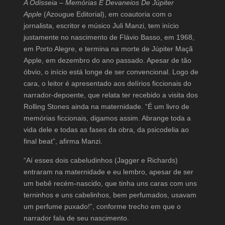
A Odisseia – Memórias E Devaneios De Júpiter
Apple
(Azougue Editorial), em coautoria com o
jornalista, escritor e músico Juli Manzi, tem início
justamente no nascimento de Flávio Basso, em 1968,
em Porto Alegre, e termina na morte de Júpiter Maçã
Apple, em dezembro do ano passado. Apesar de tão
óbvio, o início está longe de ser convencional. Logo de
cara, o leitor é apresentado aos delírios ficcionais do
narrador-depoente, que relata ter recebido a visita dos
Rolling Stones ainda na maternidade. “É um livro de
memórias ficcionais, digamos assim. Abrange toda a
vida dele e todas as fases da obra, da psicodelia ao
final beat”, afirma Manzi.
“Aí esses dois cabeludinhos (Jagger e Richards)
entraram na maternidade e eu lembro, apesar de ser
um bebê recém-nascido, que tinha uns caras com uns
terninhos e uns cabelinhos, bem perfumados, usavam
um perfume puxado!”, conforme trecho em que o
narrador fala de seu nascimento.