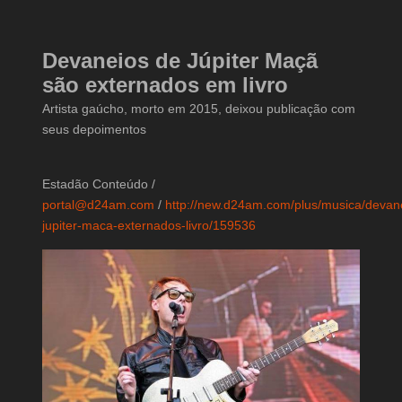
Devaneios de Júpiter Maçã
são externados em livro
Artista gaúcho, morto em 2015, deixou publicação com
seus depoimentos
Estadão Conteúdo /
portal@d24am.com
/
http://new.d24am.com/plus/musica/devan
jupiter-maca-externados-livro/159536