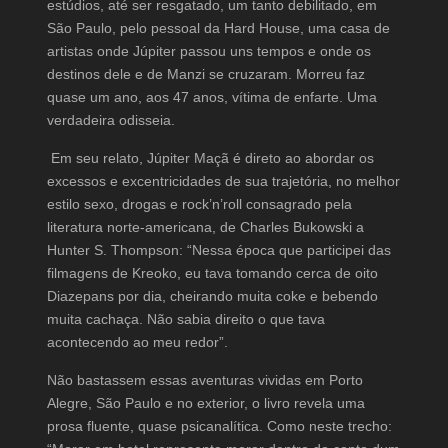
estúdios, até ser resgatado, um tanto debilitado, em
São Paulo, pelo pessoal da Hard House, uma casa de
artistas onde Júpiter passou uns tempos e onde os
destinos dele e de Manzi se cruzaram. Morreu faz
quase um ano, aos 47 anos, vítima de enfarte. Uma
verdadeira odisseia.
Em seu relato, Júpiter Maçã é direto ao abordar os
excessos e excentricidades de sua trajetória, no melhor
estilo sexo, drogas e rock’n’roll consagrado pela
literatura norte-americana, de Charles Bukowski a
Hunter S. Thompson: “Nessa época que participei das
filmagens de Kreoko, eu tava tomando cerca de oito
Diazepans por dia, cheirando muita coke e bebendo
muita cachaça. Não sabia direito o que tava
acontecendo ao meu redor”.
Não bastassem essas aventuras vividas em Porto
Alegre, São Paulo e no exterior, o livro revela uma
prosa fluente, quase psicanalítica. Como neste trecho: