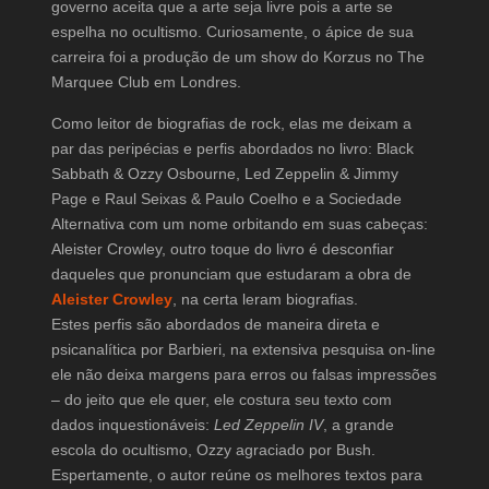
governo aceita que a arte seja livre pois a arte se
espelha no ocultismo. Curiosamente, o ápice de sua
carreira foi a produção de um show do Korzus no The
Marquee Club em Londres.
Como leitor de biografias de rock, elas me deixam a
par das peripécias e perfis abordados no livro: Black
Sabbath & Ozzy Osbourne, Led Zeppelin & Jimmy
Page e Raul Seixas & Paulo Coelho e a Sociedade
Alternativa com um nome orbitando em suas cabeças:
Aleister Crowley, outro toque do livro é desconfiar
daqueles que pronunciam que estudaram a obra de
Aleister Crowley
, na certa leram biografias.
Estes perfis são abordados de maneira direta e
psicanalítica por Barbieri, na extensiva pesquisa on-line
ele não deixa margens para erros ou falsas impressões
– do jeito que ele quer, ele costura seu texto com
dados inquestionáveis:
Led Zeppelin IV
, a grande
escola do ocultismo, Ozzy agraciado por Bush.
Espertamente, o autor reúne os melhores textos para