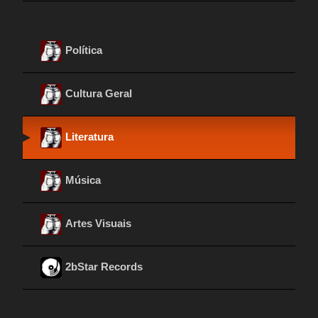
Política
Cultura Geral
Literatura
Música
Artes Visuais
2bStar Records