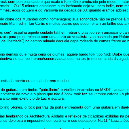
ock com personalidade e que exale o feromônio produzido pelo medo, imaturi
o demais... Ou 15 minutos coincidem num incômodo dejà vu: nem indie, nem m
Femmes, ecos do Zero e do Varsóvia na década de 80, quando éramos adolesc
 cisne dos Mutantes como homenagem; sua sonoridade não se prende à moldu
nato Manfredini, Ian Curtis e muitos outros que sucumbiram ao brilho dos an
céu", espalha aquele cuidado tátil em retirar o plástico sem amassar o can
azuis para press-release com uma carta ao vocalista Ivan assinada por Rafael
as da liberdade") no campo minado daquela capa rodeada de camas frente ao 
io demais ou é muita cena de ciúmes, aquele bardo folk tipo Nick Drake que
tentiva no campo literário/sonoro/visual que muitos (e menos ainda divulgad
strada aberta ou o sinal do trem mudou.
e guitarra com timbre "patrulheiro" e violões inspirados na MKDT - andamen
começar de novo e o piano que não é honk tonk faz seu timbre cafona - o pi
calanto num exercício de
Luz e sombra
.
Rolling Stones, o rock por trás da porta entreaberta com uma guitarra em dueto 
 lembrando os Architectural Abdabs e reflexos de cicatrizes exibidas na pel
nos dolorosa é impossível compartilhar o seu desespero. Na 11.ª faixa a ópe