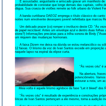
É assustador, angustiante e arriscado gravar um manifesto de r
probabilidade de constatar que longe demais das capitais, velh
dágua. Sua crueza de violões remete ao folk urbano do Violent 
A banda curitibana OAEOZ emprega o título clássico do canto do
noites num envolvente desespero juvenil nefelibata que marcou Re
Um delicado prazer (co) romper o invólucro deste CD. "Às vezes 
de papel reciclável. Antes um envelope azul e dentro duas folhas 
stone?) Informações precárias para a trilha sonora de Birdy ("As
um réquiem das mudanças hormonais.
A faixa
Dizem
me deixa na dúvida se estou melancólico ou sóbr
12 faixas. O lirismo da voz do Ivan Santos excede em proporção a
naquele lapso na espiral da elipse curta.
"Às vezes céu" é a e
Na abertura, frases d
potenciômetro. Vamos 
estourar a nota, um a
Meia volta
é aquele lirismo agridoce da fase "Let it bleed" dos 
"Às vezes céu" é resultado de experiência e construções próprias
líricas de Ivan Santos pertençam a ele mesmo, torna a audição me