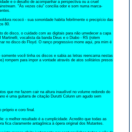
dade e o desafio de acompanhar a perspectiva ou a cruel
ainstream. "Às vezes céu" concilia odor e som numa marca-
entes.
ra rococó - sua sonoridade habita febrilmente o precipício das
os 80.
to do disco, o cuidado com as digitais para não umedecer a capa
 Martinelli, vocalista da banda Deus e o Diabo - RS (rolem
mar no disco do Floyd. O ranço progressivo morre aqui, pra mim é
 somente você tinha os discos e sabia as letras reencarna nestas
os) rompem para impor a vontade através de atos solitários presos
tos que me fazem cair na altura inaudível no volume redondo do
ano é uma guitarra de citação Durutti Colunn um agudo sem
próprio e coro final.
e: o melhor resultado é a cumplicidade. Acredito que todas as
ra fica claramente antagônica à ópera original dos Mutantes.