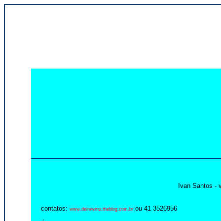
Ivan Santos - 
contatos:
ou 41 3526956
www.deinverno.theblog.com.br