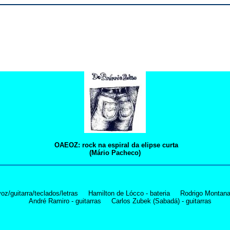
OAEOZ: rock na espiral da elipse curta
(Mário Pacheco)
voz/guitarra/teclados/letras Hamilton de Lócco - bateria Rodrigo Montanar
André Ramiro - guitarras Carlos Zubek (Sabadá) - guitarras