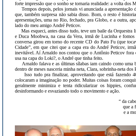
forte impressão que o sonho se tornaria realidade: a volta dos M
Tempos depois, pelos jornais vi anunciada a apresentação d
que, também surpresa não sabia disso. Bom, o resto é histori
apresentações, uma no Rio, fechado, pra Globo, e a outra, apo
lado do meu amigo André Peticov.
Mas esqueci, antes disso tudo, teve um baile da Orquestra 
e Duca Moobwa, na casa da Vera, irmã de Lucinha e fomos t
conversa girou em torno do recente CD do Pato Fu (que tocav
Cidade”, em que citei que a capa era do André Peticov, irmã
inevitável. Aí Arnaldo nos contou que o Antônio Peticov fora 
usa na capa do Loki?, o André que tinha feito.
Arnaldo falava e as últimas sílabas iam caindo como uma bom
dentro de meses nasceria minha neta, Clara, sobrinha-neta dos P
Isso tudo pra finalizar, aproveitando que está fazendo 40
colocaram a imaginação no poder. Muitas coisas foram conquis
geralmente minimiza e tenta ridicularizar os hippies, con
desinformando e esvaziando todo o movimento e ação.
“ da cab
que a 
e a mo