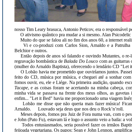
nosso Tim Leary brasuca, Antonio Peticov, era o responsável p
O ativismo quântico pra mudar a si mesmo. Alan Psicodelic br
Muito do que se falou ali no fim dos anos 60, a internet real
Vi e co-produzi com Carlos Sion, Arnaldo e a Patrulha d
Belchior e outros.
Então depois de anos só falando e ouvindo Mutantes, o re-la
regravação bombástica de
Balada Do Louco
com as guitarras 
(mulher do Arnaldo Baptista), oferecendo o lendário CD "Let i
O Lobão havia me prometido que ouviríamos juntos. Passei di
feito do CD, música por música, e cheguei até a sonhar com
fomos ouvir, eu, ele e Liége. Na primeira audição, quando esc
Tacape
, e as coisas foram se acertando na minha cabeça, com
minha vida se passava na frente dos meus olhos, as gavetas 
enfim... "Let it Bed" havia me proporcionado uma viagem lisérg
Lobão me disse que não queria mais fazer música! Ficamos 
Arnaldo. Louvado seja deus que nos deu o Rock’n’roll.
Meses depois, fomos pra Juiz de Fora numa van, com o pessoa
e John (Pato Fu), estavam lá e logo o assunto veio a baila: a vo
Todos entusiasmados, seria possível fazer os irmãos Baptis
feijoada vegetariana. Os papos: Sean e John Lennon, amplificad