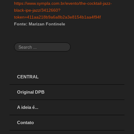
https://www.sympla.com.br/evento/the-cocktail-jazz-
black-ipe-jazz/3412660?
token=411aa218b9a6a8b2a3e8154b1aa4f94f
Fonte: Marizan Fontinele
Search
...
CENTRAL
Original DPB
A ideia é...
Contato